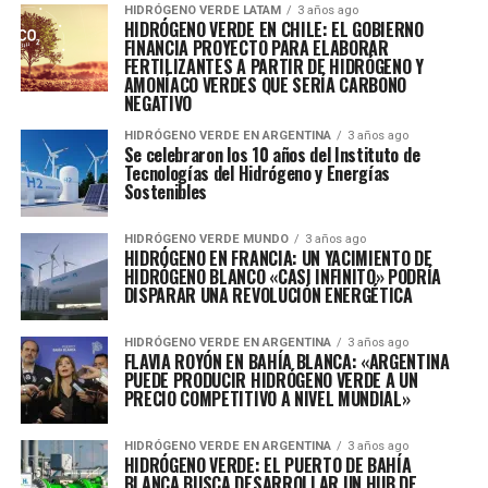
HIDRÓGENO VERDE LATAM
3 años ago
HIDRÓGENO VERDE EN CHILE: EL GOBIERNO
FINANCIA PROYECTO PARA ELABORAR
FERTILIZANTES A PARTIR DE HIDRÓGENO Y
AMONÍACO VERDES QUE SERÍA CARBONO
NEGATIVO
HIDRÓGENO VERDE EN ARGENTINA
3 años ago
Se celebraron los 10 años del Instituto de
Tecnologías del Hidrógeno y Energías
Sostenibles
HIDRÓGENO VERDE MUNDO
3 años ago
HIDRÓGENO EN FRANCIA: UN YACIMIENTO DE
HIDRÓGENO BLANCO «CASI INFINITO» PODRÍA
DISPARAR UNA REVOLUCIÓN ENERGÉTICA
HIDRÓGENO VERDE EN ARGENTINA
3 años ago
FLAVIA ROYÓN EN BAHÍA BLANCA: «ARGENTINA
PUEDE PRODUCIR HIDRÓGENO VERDE A UN
PRECIO COMPETITIVO A NIVEL MUNDIAL»
HIDRÓGENO VERDE EN ARGENTINA
3 años ago
HIDRÓGENO VERDE: EL PUERTO DE BAHÍA
BLANCA BUSCA DESARROLLAR UN HUB DE