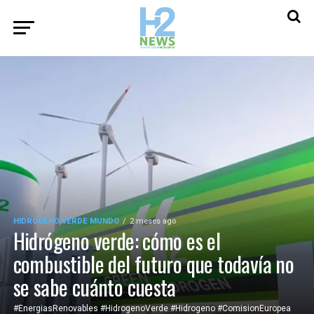
HIDRÓGENO VERDE MUNDO
2 meses ago
Hidrógeno verde: cómo es el
combustible del futuro que todavía no
se sabe cuánto cuesta
#EnergiasRenovables #HidrogenoVerde #Hidrogeno #ComisionEuropea