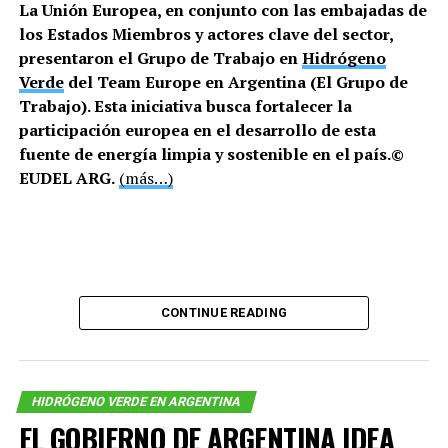
La Unión Europea, en conjunto con las embajadas de
puede, en otros como Santa Cruz hay tantos que ya se
los Estados Miembros y actores clave del sector,
puede considerar incluso una plaga.
presentaron el Grupo de Trabajo en
Hidrógeno
Verde
del Team Europe en Argentina (El Grupo de
Trabajo). Esta iniciativa busca fortalecer la
participación europea en el desarrollo de esta
fuente de energía limpia y sostenible en el país.©
EUDEL ARG.
(más…)
CONTINUE READING
Dónde está el proyecto de hidrógeno verde de los
Benetton
HIDRÓGENO VERDE EN ARGENTINA
-¿Tienen proyectos fuera del core de la compañía?
EL GOBIERNO DE ARGENTINA IDEA