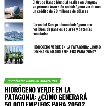
El Grupo Banco Mundial realiza en Uruguay
aun cuando no se pueden girar dividendos.
su primera inversión en hidrógeno verde con
un crédito de 20 millones de dólares
-¿En que se enfocarán tras la fusión de Faimali y
Estancias?
Corea del Sur: producen hidrógeno con
residuos de paneles solares y baterías
Viene muy ágil la transición y ya estamos trabajando en
recicladas
los planes a futuro como desarrollar mercados y
aprovechar el volumen que tenemos juntos para
HIDRÓGENO VERDE EN LA PATAGONIA: ¿CÓMO
optimizar la producción. Estamos tratando de aumentar
GENERARÁ 50.000 EMPLEOS PARA 2050?
uno de los negocios que es la producción kosher, que ya
teníamos en Faimali. Ahora, al tener más hacienda con
Estancias, clasificar mejor y mandar la que es más apta
para ese tipo de producción. Tratamos de aumentar el
volumen: veníamos de 200 toneladas y queremos
HIDRÓGENO VERDE EN ARGENTINA
llevarlo a 300 toneladas.
HIDRÓGENO VERDE EN LA
-¿Hay demanda local para esa producción kosher?
PATAGONIA: ¿CÓMO GENERARÁ
50.000 EMPLEOS PARA 2050?
El grueso de esa demanda es de exportación pero