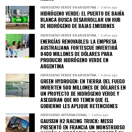
Es inevitable que los inversores busquen una
rentabilidad mucho más alta para asumir el riesgo
HIDRÓGENO VERDE EN ARGENTINA
3 años ago
HIDRÓGENO VERDE: EL PUERTO DE BAHÍA
argentino o estén esperando que se den las condiciones
BLANCA BUSCA DESARROLLAR UN HUB
necesarias para invertir. Va a ser muy raro que alguien
DE HIDRÓGENO DE BAJAS EMISIONES
quiera invertir si no le pueden decir si va a poder sacar
HIDRÓGENO VERDE EN ARGENTINA
5 años ago
los dividendos y los dólares que entró.
ENERGÍAS RENOVABLES: LA EMPRESA
AUSTRALIANA FORTESCUE INVERTIRÁ
-¿Pero el giro de utilidades no está resuelto y
8400 MILLONES DE DÓLARES PARA
ustedes como compañía siguen invirtiendo?
PRODUCIR HIDRÓGENO VERDE EN
ARGENTINA
Para nosotros no es una limitante porque los
HIDRÓGENO VERDE EN ARGENTINA
4 años ago
accionistas hacen más de 40 años están en Argentina y
GREEN HYDROGEN: EN TIERRA DEL FUEGO
nunca se llevaron dividendos. Los resultados se
INVIERTEN 500 MILLONES DE DÓLARES EN
reinvierten.
UN PROYECTO DE HIDRÓGENO VERDE Y
ASEGURAN QUE NO TEMEN QUE EL
-¿Hoy otros sectores donde planeen invertir?
GOBIERNO LES APLIQUE RETENCIONES
HIDRÓGENO-INTERNACIONAL
5 años ago
Tenemos en Chubut 10.000 hectáreas forestadas, con un
GAUSSIN H2 RACING TRUCK: MESSI
proyecto para procesar la madera. Ahí hay otras
PRESENTÓ EN FRANCIA UN MONSTRUOSO
situaciones más problemáticas en los campos pero el