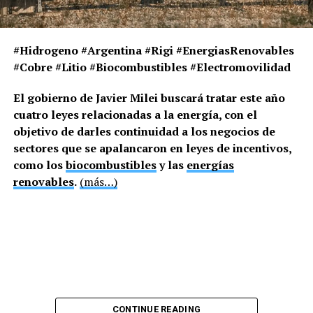
#Hidrogeno #Argentina #Rigi #EnergiasRenovables
#Cobre #Litio #Biocombustibles #Electromovilidad
El gobierno de Javier Milei buscará tratar este año
cuatro leyes relacionadas a la energía, con el
objetivo de darles continuidad a los negocios de
sectores que se apalancaron en leyes de incentivos,
como los
biocombustibles
y las
energías
renovables
.
(más…)
0
Tweet
Share
Share
SHARES
RELATED TOPICS:
ENERGIA EOLICA
ENERGIA EOLICA TIERRA DEL FUEGO
CONTINUE READING