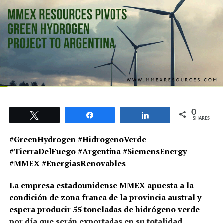
0
Tweet
Share
Share
SHARES
#GreenHydrogen #HidrogenoVerde
#TierraDelFuego #Argentina #SiemensEnergy
#MMEX #EnergiasRenovables
La empresa estadounidense MMEX apuesta a la
condición de zona franca de la provincia austral y
espera producir 55 toneladas de hidrógeno verde
por día que serán exportadas en su totalidad.