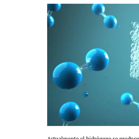
Actualmente el
hidrógeno
se produce 