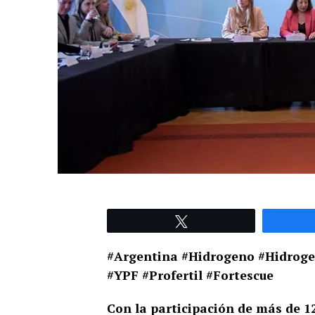
Tweet
#Argentina #Hidrogeno #Hidroge
#YPF #Profertil #Fortescue
Con la participación de más de 12