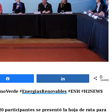
0
Share
Share
SHARES
noVerde #
EnergiasRenovables
#ENH #H2NEWS
0 participantes se presentó la hoja de ruta para