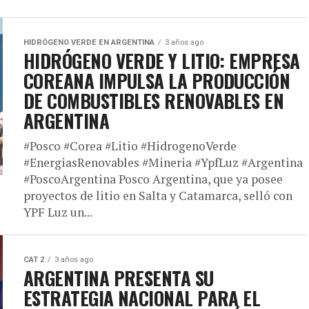
HIDRÓGENO VERDE EN ARGENTINA
3 años ago
HIDRÓGENO VERDE Y LITIO: EMPRESA
COREANA IMPULSA LA PRODUCCIÓN
DE COMBUSTIBLES RENOVABLES EN
ARGENTINA
#Posco #Corea #Litio #HidrogenoVerde
#EnergiasRenovables #Mineria #YpfLuz #Argentina
#PoscoArgentina Posco Argentina, que ya posee
proyectos de litio en Salta y Catamarca, selló con
YPF Luz un...
CAT 2
3 años ago
ARGENTINA PRESENTA SU
ESTRATEGIA NACIONAL PARA EL