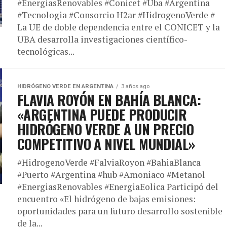
#EnergiasRenovables #Conicet #Uba #Argentina
#Tecnologia #Consorcio H2ar #HidrogenoVerde #
La UE de doble dependencia entre el CONICET y la
UBA desarrolla investigaciones científico-
tecnológicas...
HIDRÓGENO VERDE EN ARGENTINA
3 años ago
FLAVIA ROYÓN EN BAHÍA BLANCA:
«ARGENTINA PUEDE PRODUCIR
HIDRÓGENO VERDE A UN PRECIO
COMPETITIVO A NIVEL MUNDIAL»
#HidrogenoVerde #FalviaRoyon #BahiaBlanca
#Puerto #Argentina #hub #Amoniaco #Metanol
#EnergiasRenovables #EnergiaEolica Participó del
encuentro «El hidrógeno de bajas emisiones:
oportunidades para un futuro desarrollo sostenible
de la...